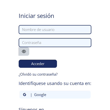
Salta al contenido principal
Iniciar sesión
Nombre de usuario
Contraseña
Acceder
¿Olvidó su contraseña?
Identifíquese usando su cuenta en:
| Google
Síguenos en