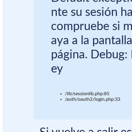
nte su sesión ha
compruebe si m
aya a la pantall
página. Debug: 
ey
/lib/sessionlib.php:85
/auth/oauth2/login.php:33